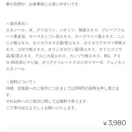
事の合間や、お食事前にも使いやすいです。
＜成分表示＞
エタノール、水、グリセリン、ハチミツ、褐藻エキス、グレープフル
ーツ果皮油、ローマカミツレ花エキス、ローズマリー葉エキス、ニン
ニク根エキス、セイヨウキズタ葉/茎エキス、セイヨウアカマツ球果エ
キス、ゴボウ根エキス、オランダカラシ葉/茎エキス、オドリコソウ
花/葉/茎エキス、アルニカ花エキス、カンゾウ根エキス、BG、ＰＥ
Ｇ-60水添ヒマシ油、ポリアクリレートクロスポリマー-6、フェノキシ
エタノール
＜送料について＞
沖縄、北海道へのご送付につきましては300円の送料を申し受けま
す。
それ以外へのご送付に関しては無料で承ります。
ご了承のほどよろしくお願いいたします。
3,980
¥