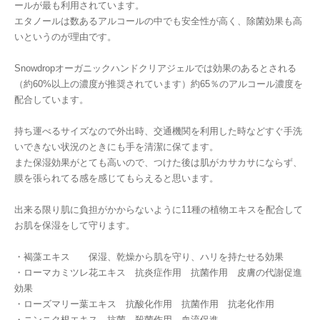
ールが最も利用されています。
エタノールは数あるアルコールの中でも安全性が高く、除菌効果も高
いというのが理由です。
Snowdropオーガニックハンドクリアジェルでは効果のあるとされる
（約60%以上の濃度が推奨されています）約65％のアルコール濃度を
配合しています。
持ち運べるサイズなので外出時、交通機関を利用した時などすぐ手洗
いできない状況のときにも手を清潔に保てます。
また保湿効果がとても高いので、つけた後は肌がカサカサにならず、
膜を張られてる感を感じてもらえると思います。
出来る限り肌に負担がかからないように11種の植物エキスを配合して
お肌を保湿をして守ります。
・褐藻エキス 保湿、乾燥から肌を守り、ハリを持たせる効果
・ローマカミツレ花エキス 抗炎症作用 抗菌作用 皮膚の代謝促進
効果
・ローズマリー葉エキス 抗酸化作用 抗菌作用 抗老化作用
・ニンニク根エキス 抗菌 殺菌作用 血流促進