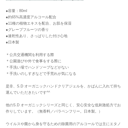
●容量：80ml
●約65%高濃度アルコール配合
●11種の植物エキスを配合、お肌を保湿
●グレープフルーツの香り
●速乾性あり、さっぱりした付け心地
●日本製
＊公共交通機関を利用する際
＊公園遊びや外で食事をする際に
＊手洗い場でハンドソープなどがない
＊手洗いのしすぎなどで手荒れが気になる
是非、S.D オーガニックハンドクリアジェルを、かばんに入れて持ち
運んでいただきたいです^^
他のS.D オーガニックシリーズと同じく、安心安全な低刺激処方でお
作りしています。（無香料／パラペンフリー。日本製。）
ウイルスや菌から身を守るための除菌用のアルコールでは主にエタノ