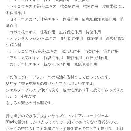
・セイヨウキズタ葉/茎エキス 抗炎症作用 抗菌作用 皮膚柔軟によ
る保湿作用
・セイヨウアカマツ球果エキス 保湿作用 皮膚細胞活賦活作用 消
臭作用
・ゴボウ根エキス 保湿作用 血行促進作用 抗菌作用
・オランダカラシ葉/茎エキス 血行促進作用 抗菌作用 過酸化脂質
生成抑制
・オドリコソウ花/葉/茎エキス 収れん作用 消炎作用 浄血作用
・アルニカ花エキス 抗炎症作用 鎮静作用 血行促進作用
・カンゾウ根エキス 抗ウィルス作用 免疫賦活作用
その他にグレープフルーツの精油を香料として使っています。
爽やかに香る柑橘系の香りがとても心地よいですよ。
ジェルタイプなので伸びも良く、速乾性があり手に残らずさっぱりと
したつけ心地です。
もちろん安心の日本製です。
持ち運びのできる丁度よいサイズのハンドアルコールジェル
80mlで量はしっかり入ってますが 細くかさばらない容器なので、
バックの中に入れても邪魔にならず携帯するのにとても便利で、お仕