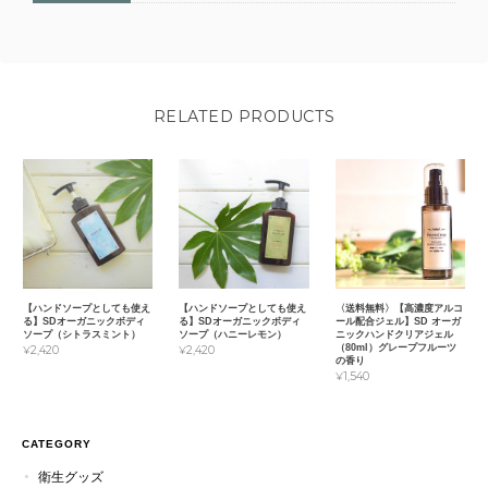
RELATED PRODUCTS
【ハンドソープとしても使え
【ハンドソープとしても使え
〈送料無料〉【高濃度アルコ
る】SDオーガニックボディ
る】SDオーガニックボディ
ール配合ジェル】SD オーガ
ソープ（シトラスミント）
ソープ（ハニーレモン）
ニックハンドクリアジェル
（80ml）グレープフルーツ
¥2,420
¥2,420
の香り
¥1,540
CATEGORY
衛生グッズ