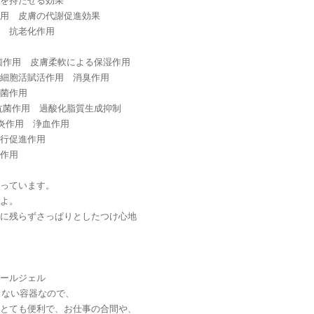
を持たせる効果
用 皮膚の代謝促進効果
 抗老化作用
菌作用 皮膚柔軟による保湿作用
細胞活賦活作用 消臭作用
菌作用
抗菌作用 過酸化脂質生成抑制
炎作用 浄血作用
行促進作用
作用
っています。
よ。
に残らずさっぱりとしたつけ心地
ールジェル
らない容器なので、
とても便利で、お仕事の合間や、