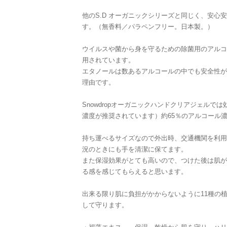
他のS.D オーガニックシリーズと同じく、安心
す。（無香料／パラペンフリー。日本製。）
ウイルスや菌から身を守るための除菌用のアルコ
用されています。
エタノールは数あるアルコールの中でも安全性が
理由です。
Snowdropオーガニックハンドクリアジェルで
濃度が推奨されています）約65％のアルコール
持ち運べるサイズなので外出時、交通機関を利用
況のときにも手を清潔に保てます。
また保湿効果がとても高いので、つけた後は肌が
る感を感じてもらえると思います。
出来る限り肌に負担がかからないように11種の
して守ります。