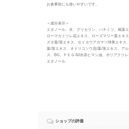
お食事前にも使いやすいです。
＜成分表示＞
エタノール、水、グリセリン、ハチミツ、褐藻エ
ローマカミツレ花エキス、ローズマリー葉エキス
ズタ葉/茎エキス、セイヨウアカマツ球果エキス
葉/茎エキス、オドリコソウ花/葉/茎エキス、ア
ス、BG、ＰＥＧ-60水添ヒマシ油、ポリアクリ
エタノール
ショップの評価