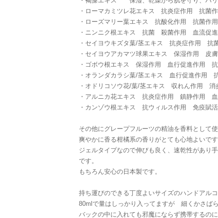
・褐藻エキス 保湿、乾燥から肌を守り、ハリ
・ローマカミツレ花エキス 抗炎症作用 抗菌作
・ローズマリー葉エキス 抗酸化作用 抗菌作用
・ニンニク根エキス 抗菌 殺菌作用 血流促進
・セイヨウキズタ葉/茎エキス 抗炎症作用 抗
・セイヨウアカマツ球果エキス 保湿作用 皮膚
・ゴボウ根エキス 保湿作用 血行促進作用 抗
・オランダカラシ葉/茎エキス 血行促進作用 
・オドリコソウ花/葉/茎エキス 収れん作用 消
・アルニカ花エキス 抗炎症作用 鎮静作用 血
・カンゾウ根エキス 抗ウィルス作用 免疫賦活
その他にグレープフルーツの精油を香料として使
爽やかに香る柑橘系の香りがとても心地よいです
ジェルタイプなので伸びも良く、速乾性があり手
です。
もちろん安心の日本製です。
持ち運びのできる丁度よいサイズのハンドアルコ
80mlで量はしっかり入ってますが 細くかさば
バックの中に入れても邪魔にならず携帯するのに