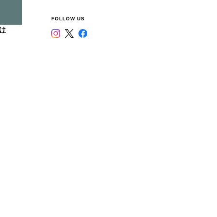
FOLLOW US
け