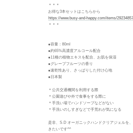
＊＊＊
お得な3本セットはこちらから
https://www.busy-and-happy.com/items/2923485
＊＊＊
●容量：80ml
●約65%高濃度アルコール配合
●11種の植物エキスを配合、お肌を保湿
●グレープフルーツの香り
●速乾性あり、さっぱりした付け心地
●日本製
＊公共交通機関を利用する際
＊公園遊びや外で食事をする際に
＊手洗い場でハンドソープなどがない
＊手洗いのしすぎなどで手荒れが気になる
是非、S.D オーガニックハンドクリアジェルを
きたいです^^