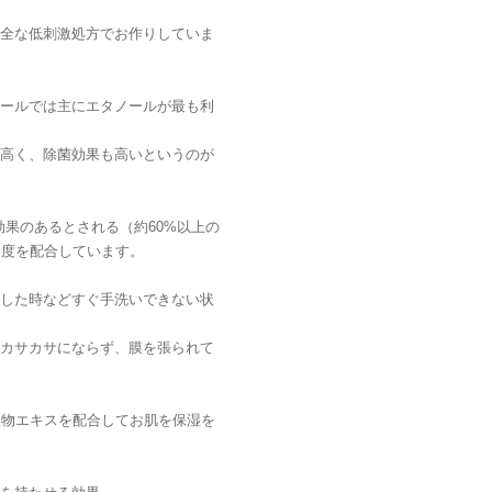
安全な低刺激処方でお作りしていま
ールでは主にエタノールが最も利
高く、除菌効果も高いというのが
は効果のあるとされる（約60%以上の
濃度を配合しています。
した時などすぐ手洗いできない状
カサカサにならず、膜を張られて
植物エキスを配合してお肌を保湿を