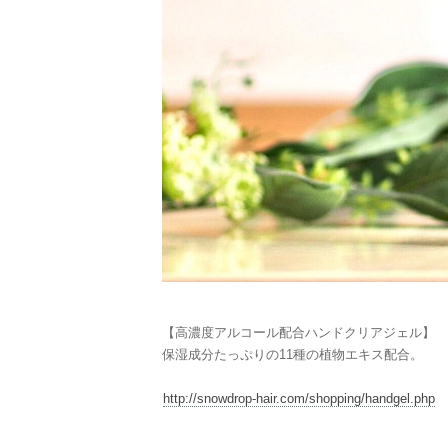
【高濃度アルコール配合ハンドクリアジェル】
保湿成分たっぷりの11種の植物エキス配合。
http://snowdrop-hair.com/shopping/handgel.php