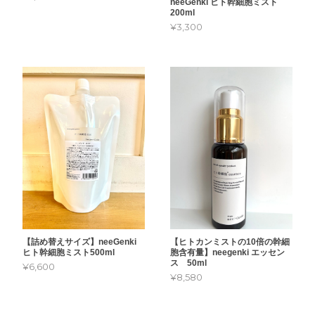
neeGenki ヒト幹細胞ミスト
200ml
¥3,300
【詰め替えサイズ】neeGenki
【ヒトカンミストの10倍の幹細
ヒト幹細胞ミスト500ml
胞含有量】neegenki エッセン
ス 50ml
¥6,600
¥8,580