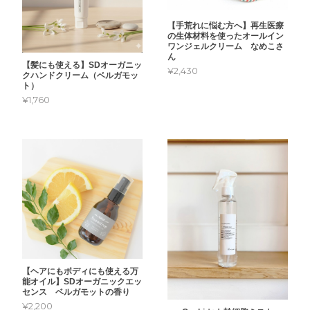
【手荒れに悩む方へ】再生医療
の生体材料を使ったオールイン
ワンジェルクリーム なめこさ
ん
【髪にも使える】SDオーガニッ
¥2,430
クハンドクリーム（ベルガモッ
ト）
¥1,760
【ヘアにもボディにも使える万
能オイル】SDオーガニックエッ
センス ベルガモットの香り
¥2,200