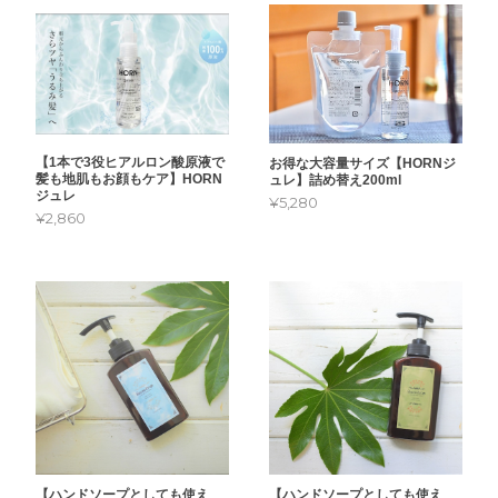
【1本で3役ヒアルロン酸原液で
お得な大容量サイズ【HORNジ
髪も地肌もお顔もケア】HORN
ュレ】詰め替え200ml
ジュレ
¥5,280
¥2,860
【ハンドソープとしても使え
【ハンドソープとしても使え