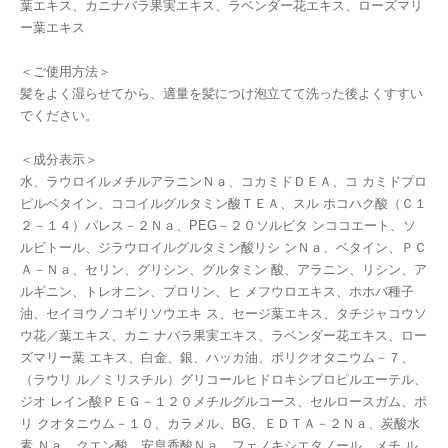
葉エキス、カニナバラ果実エキス、ラベンダー花エキス、ローズマリ
ー葉エキス
＜ご使用方法＞
髪をよく湿らせてから、適量を髪につけ泡立てて洗った後よくすすい
でください。
＜成分表示＞
水、ラウロイルメチルアラニンＮａ、コカミドＤＥＡ、コ カミドプロ
ピルベタイン、ココイルグルタミン酸ＴＥＡ、スル ホコハク酸（Ｃ１
２－１４）パレス－２Ｎａ、PEG－２０ソルビタ ンココエート、ソ
ルビトール、ジラウロイルグルタミン酸リシ ンＮａ、ベタイン、ＰＣ
Ａ－Ｎａ、セリン、グリシン、グルタミン 酸、アラニン、リシン、ア
ルギニン、トレオニン、プロリン、ヒ メフウロエキス、ホホバ種子
油、セイヨウノコギリソウエキ ス、セージ葉エキス、タチジャコウソ
ウ花／葉エキス、カニ ナバラ果実エキス、ラベンダー花エキス、ロー
ズマリー葉 エキス、白金、銀、ハッカ油、ポリクオタニウム－７、
（ラウリ ル／ミリスチル）グリコールヒドロキシプロピルエーテル、
ジオ レイン酸ＰＥＧ－１２０メチルグルコース、セルロースガム、ポ
リ クオタニウム－１０、カラメル、BG、ＥＤＴＡ－２Ｎａ、炭酸水
素 Ｎａ、クエン酸、安息香酸Ｎａ、フェノキシエタノール、メチ ル