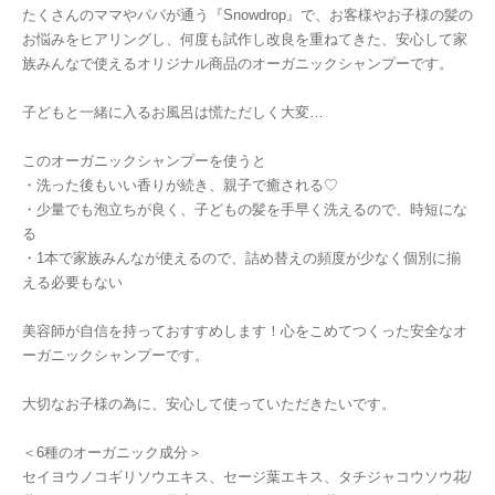
たくさんのママやパパが通う『Snowdrop』で、お客様やお子様の髪の
お悩みをヒアリングし、何度も試作し改良を重ねてきた、安心して家
族みんなで使えるオリジナル商品のオーガニックシャンプーです。
子どもと一緒に入るお風呂は慌ただしく大変…
このオーガニックシャンプーを使うと
・洗った後もいい香りが続き、親子で癒される♡
・少量でも泡立ちが良く、子どもの髪を手早く洗えるので、時短にな
る
・1本で家族みんなが使えるので、詰め替えの頻度が少なく個別に揃
える必要もない
美容師が自信を持っておすすめします！心をこめてつくった安全なオ
ーガニックシャンプーです。
大切なお子様の為に、安心して使っていただきたいです。
＜6種のオーガニック成分＞
セイヨウノコギリソウエキス、セージ葉エキス、タチジャコウソウ花/