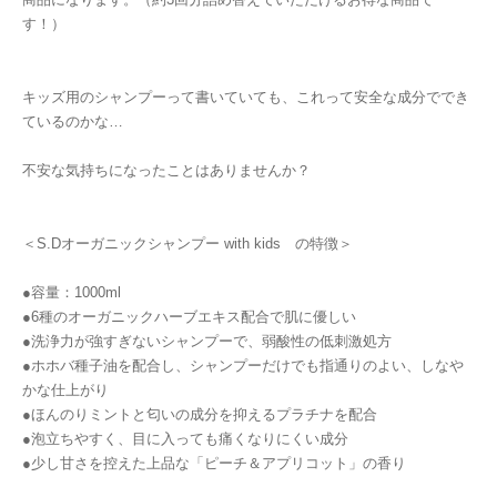
す！）
キッズ用のシャンプーって書いていても、これって安全な成分ででき
ているのかな…
不安な気持ちになったことはありませんか？
＜S.Dオーガニックシャンプー with kids の特徴＞
●容量：1000ml
●6種のオーガニックハーブエキス配合で肌に優しい
●洗浄力が強すぎないシャンプーで、弱酸性の低刺激処方
●ホホバ種子油を配合し、シャンプーだけでも指通りのよい、しなや
かな仕上がり
●ほんのりミントと匂いの成分を抑えるプラチナを配合
●泡立ちやすく、目に入っても痛くなりにくい成分
●少し甘さを控えた上品な「ピーチ＆アプリコット」の香り