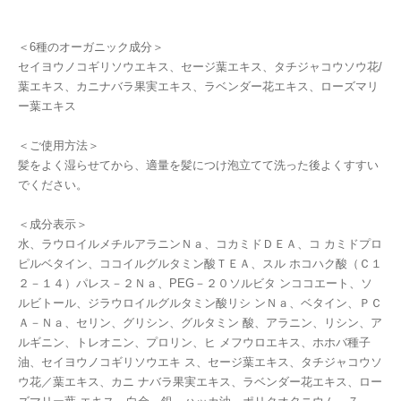
＜6種のオーガニック成分＞
セイヨウノコギリソウエキス、セージ葉エキス、タチジャコウソウ花/
葉エキス、カニナバラ果実エキス、ラベンダー花エキス、ローズマリ
ー葉エキス
＜ご使用方法＞
髪をよく湿らせてから、適量を髪につけ泡立てて洗った後よくすすい
でください。
＜成分表示＞
水、ラウロイルメチルアラニンＮａ、コカミドＤＥＡ、コ カミドプロ
ピルベタイン、ココイルグルタミン酸ＴＥＡ、スル ホコハク酸（Ｃ１
２－１４）パレス－２Ｎａ、PEG－２０ソルビタ ンココエート、ソ
ルビトール、ジラウロイルグルタミン酸リシ ンＮａ、ベタイン、ＰＣ
Ａ－Ｎａ、セリン、グリシン、グルタミン 酸、アラニン、リシン、ア
ルギニン、トレオニン、プロリン、ヒ メフウロエキス、ホホバ種子
油、セイヨウノコギリソウエキ ス、セージ葉エキス、タチジャコウソ
ウ花／葉エキス、カニ ナバラ果実エキス、ラベンダー花エキス、ロー