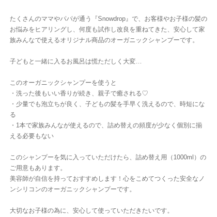
たくさんのママやパパが通う『Snowdrop』で、お客様やお子様の髪の
お悩みをヒアリングし、何度も試作し改良を重ねてきた、安心して家
族みんなで使えるオリジナル商品のオーガニックシャンプーです。
子どもと一緒に入るお風呂は慌ただしく大変…
このオーガニックシャンプーを使うと
・洗った後もいい香りが続き、親子で癒される♡
・少量でも泡立ちが良く、子どもの髪を手早く洗えるので、時短にな
る
・1本で家族みんなが使えるので、詰め替えの頻度が少なく個別に揃
える必要もない
このシャンプーを気に入っていただけたら、詰め替え用（1000ml）の
ご用意もあります。
美容師が自信を持っておすすめします！心をこめてつくった安全なノ
ンシリコンのオーガニックシャンプーです。
大切なお子様の為に、安心して使っていただきたいです。