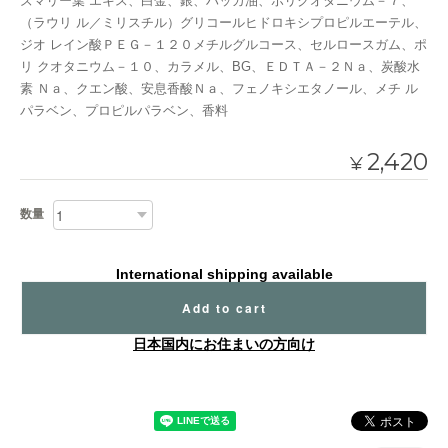
ズマリー葉 エキス、白金、銀、ハッカ油、ポリクオタニウム－７、
（ラウリ ル／ミリスチル）グリコールヒドロキシプロピルエーテル、
ジオ レイン酸ＰＥＧ－１２０メチルグルコース、セルロースガム、ポ
リ クオタニウム－１０、カラメル、BG、ＥＤＴＡ－２Ｎａ、炭酸水
素 Ｎａ、クエン酸、安息香酸Ｎａ、フェノキシエタノール、メチ ル
パラベン、プロピルパラベン、香料
2,420
¥
数量
International shipping available
Add to cart
日本国内にお住まいの方向け